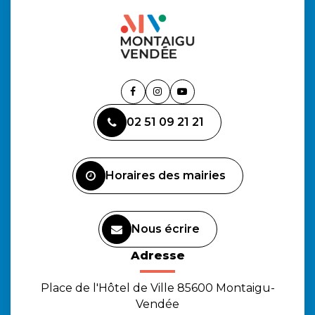
Lien
Lien
Lien
vers
vers
vers
02 51 09 21 21
le
le
la
compte
compte
chaîne
Facebook
Instagram
Youtube
Horaires des mairies
Nous écrire
Adresse
Place de l'Hôtel de Ville 85600 Montaigu-
Vendée