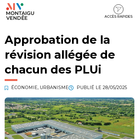
Gestion des traceurs
Aller
Aller
Aller
à
au
au
la
contenu
pied
ACCÈS RAPIDES
navigation
de
page
Approbation de la
révision allégée de
chacun des PLUi
ÉCONOMIE
,
URBANISME
PUBLIÉ LE
28/05/2025