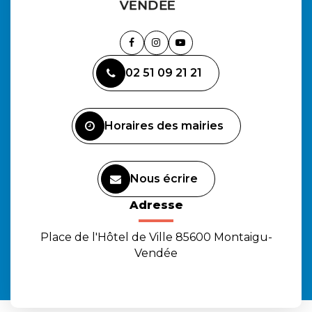
Lien
Lien
Lien
vers
vers
vers
02 51 09 21 21
le
le
la
compte
compte
chaîne
Facebook
Instagram
Youtube
Horaires des mairies
Nous écrire
Adresse
Place de l'Hôtel de Ville 85600 Montaigu-
Vendée