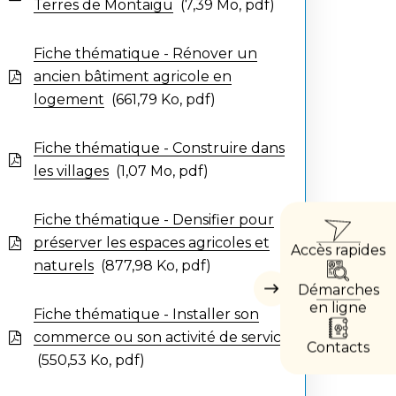
Terres de Montaigu
7,39
Mo
, pdf
Fiche thématique - Rénover un
ancien bâtiment agricole en
logement
661,79
Ko
, pdf
Fiche thématique - Construire dans
les villages
1,07
Mo
, pdf
ACCÈ
Fiche thématique - Densifier pour
préserver les espaces agricoles et
Accès rapides
DIRE
naturels
877,98
Ko
, pdf
Démarches
Masquer
les
en ligne
Fiche thématique - Installer son
accès
directs
commerce ou son activité de service
Contacts
550,53
Ko
, pdf