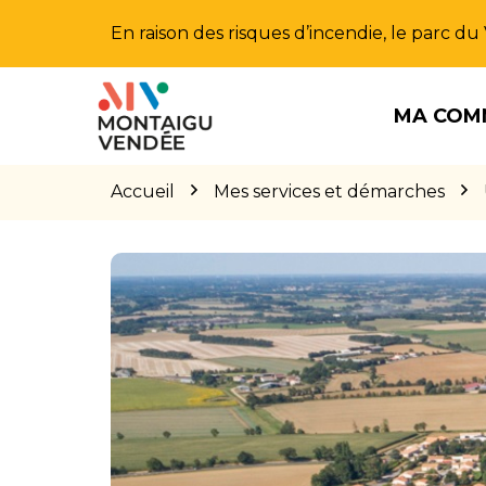
Gestion des traceurs
En raison des risques d’incendie, le parc d
Aller
Aller
Aller
à
au
au
MA COM
la
contenu
pied
navigation
de
page
Accueil
Mes services et démarches