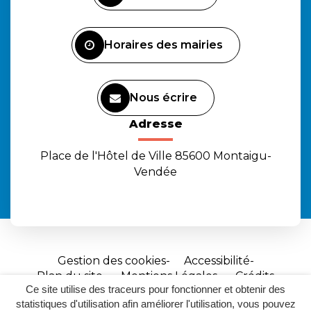
compte
compte
chaîne
Facebook
Instagram
Youtube
Horaires des mairies
Nous écrire
Adresse
Place de l'Hôtel de Ville 85600 Montaigu-
Vendée
Gestion des cookies
Accessibilité
Plan du site
Mentions Légales
Crédits
Ce site utilise des traceurs pour fonctionner et obtenir des
Site
statistiques d'utilisation afin améliorer l'utilisation, vous pouvez