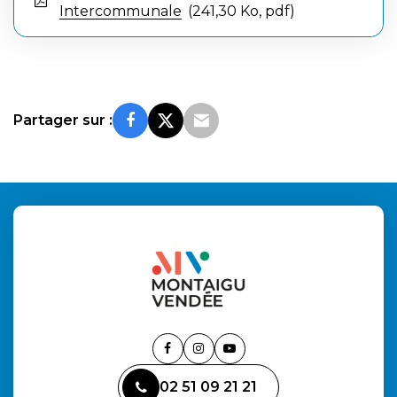
Intercommunale
241,30
Ko
, pdf
Partager sur :
Lien
Lien
Lien
vers
vers
vers
02 51 09 21 21
le
le
la