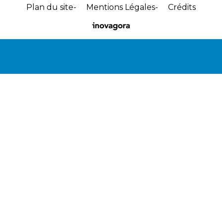
Plan du site
Mentions Légales
Crédits
Site
réalisé
par
Inovagora
(ouverture
dans
un
nouvel
onglet)