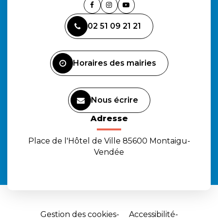
Lien
Lien
Lien
vers
vers
vers
02 51 09 21 21
le
le
la
compte
compte
chaîne
Facebook
Instagram
Youtube
Horaires des mairies
Nous écrire
Adresse
Place de l'Hôtel de Ville 85600 Montaigu-
Vendée
Gestion des cookies
Accessibilité