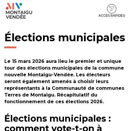
Gestion des traceurs
Aller
Aller
Aller
à
au
au
la
contenu
pied
ACCÈS RAPIDES
navigation
de
page
Élections municipales
Le 15 mars 2026 aura lieu le premier et unique
tour des élections municipales de la commune
nouvelle Montaigu-Vendée. Les électeurs
seront également amenés à choisir leurs
représentants à la Communauté de communes
Terres de Montaigu. Récapitulatif du
fonctionnement de ces élections 2026.
Élections municipales :
comment vote-t-on à