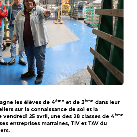
ème
ème
pagne les élèves de 4
et de 3
dans leur
liers sur la connaissance de soi et la
ème
vendredi 25 avril, une des 28 classes de 4
e ses entreprises marraines, TIV et TAV du
ers.