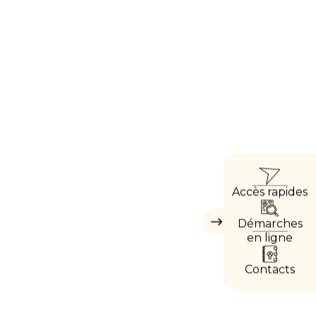
ACCÈ
Accès rapides
DIRE
Démarches
Masquer
les
en ligne
accès
directs
Contacts