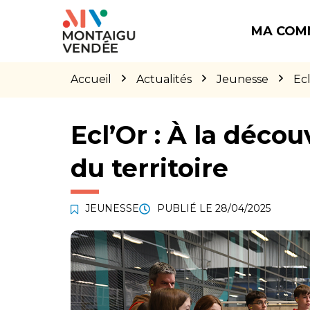
Gestion des traceurs
Aller
Aller
Aller
à
au
au
MA COM
la
contenu
pied
navigation
de
page
Accueil
Actualités
Jeunesse
Ecl
Ecl’Or : À la déco
du territoire
JEUNESSE
PUBLIÉ LE
28/04/2025