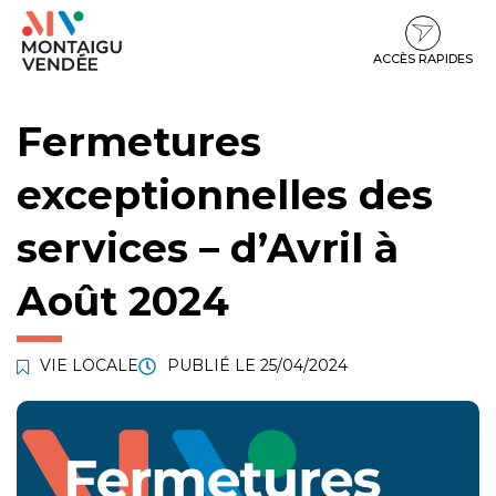
Gestion des traceurs
Aller
Aller
Aller
à
au
au
la
contenu
pied
ACCÈS RAPIDES
navigation
de
page
Fermetures
exceptionnelles des
services – d’Avril à
Août 2024
VIE LOCALE
PUBLIÉ LE
25/04/2024