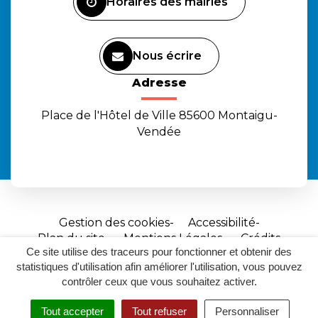
Horaires des mairies
Nous écrire
Adresse
Place de l'Hôtel de Ville 85600 Montaigu-
Vendée
Gestion des cookies
Accessibilité
Plan du site
Mentions Légales
Crédits
Ce site utilise des traceurs pour fonctionner et obtenir des
Site
statistiques d'utilisation afin améliorer l'utilisation, vous pouvez
réalisé
contrôler ceux que vous souhaitez activer.
par
Tout accepter
Tout refuser
Personnaliser
Inovagora
MENU