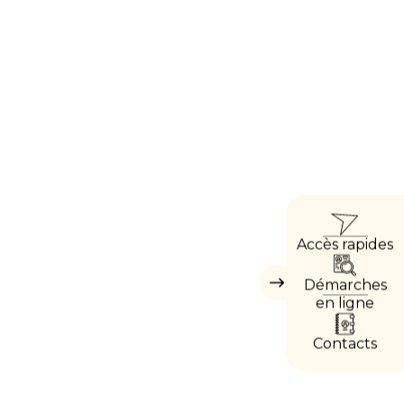
ACCÈ
Accès rapides
DIRE
Démarches
Masquer
les
en ligne
accès
directs
Contacts