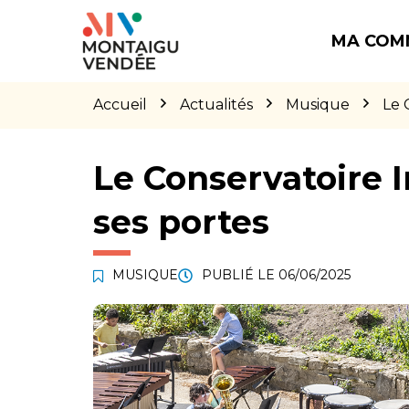
Gestion des traceurs
Aller
Aller
Aller
à
au
au
MA COM
la
contenu
pied
navigation
de
page
Accueil
Actualités
Musique
Le 
Le Conservatoire
ses portes
MUSIQUE
PUBLIÉ LE
06/06/2025