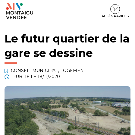
Gestion des traceurs
Aller
Aller
Aller
à
au
au
la
contenu
pied
ACCÈS RAPIDES
navigation
de
page
Le futur quartier de la
gare se dessine
CONSEIL MUNICIPAL
,
LOGEMENT
PUBLIÉ LE
18/11/2020