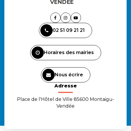
Lien
Lien
Lien
vers
vers
vers
02 51 09 21 21
le
le
la
compte
compte
chaîne
Facebook
Instagram
Youtube
Horaires des mairies
Nous écrire
Adresse
Place de l'Hôtel de Ville 85600 Montaigu-
Vendée