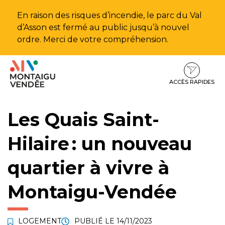
Gestion des traceurs
En raison des risques d’incendie, le parc du Val
d’Asson est fermé au public jusqu’à nouvel
ordre. Merci de votre compréhension.
Aller
Aller
Aller
à
au
au
la
contenu
pied
ACCÈS RAPIDES
navigation
de
page
Les Quais Saint-
Hilaire : un nouveau
quartier à vivre à
Montaigu-Vendée
LOGEMENT
PUBLIÉ LE
14/11/2023