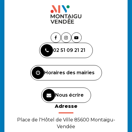
Lien
Lien
Lien
vers
vers
vers
02 51 09 21 21
le
le
la
compte
compte
chaîne
Facebook
Instagram
Youtube
Horaires des mairies
Nous écrire
Adresse
Place de l'Hôtel de Ville 85600 Montaigu-
Vendée