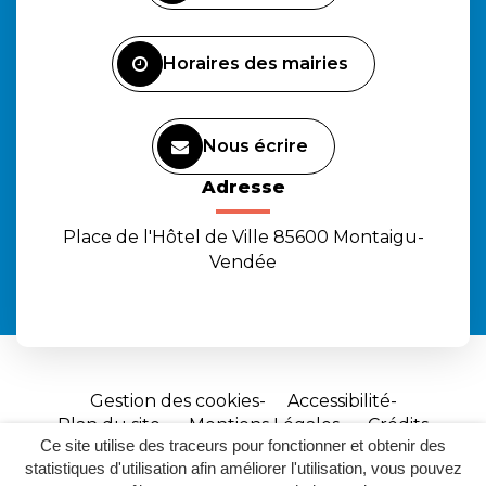
compte
compte
chaîne
Facebook
Instagram
Youtube
Horaires des mairies
Nous écrire
Adresse
Place de l'Hôtel de Ville 85600 Montaigu-
Vendée
Gestion des cookies
Accessibilité
Plan du site
Mentions Légales
Crédits
Ce site utilise des traceurs pour fonctionner et obtenir des
Site
statistiques d'utilisation afin améliorer l'utilisation, vous pouvez