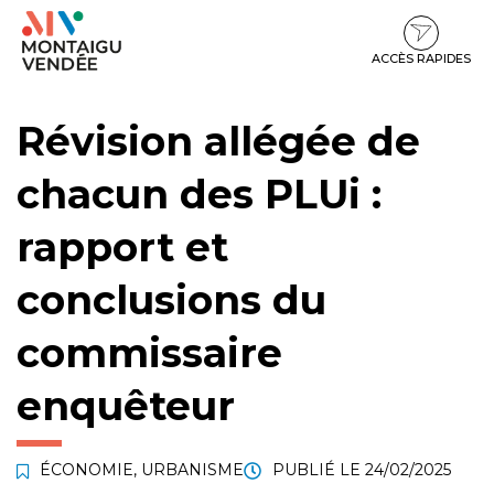
Gestion des traceurs
Aller
Aller
Aller
à
au
au
la
contenu
pied
ACCÈS RAPIDES
navigation
de
page
Révision allégée de
chacun des PLUi :
rapport et
conclusions du
commissaire
enquêteur
ÉCONOMIE
,
URBANISME
PUBLIÉ LE
24/02/2025