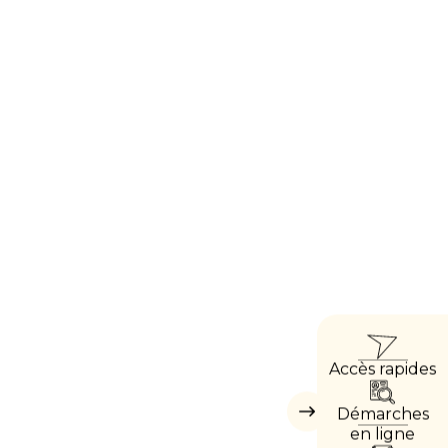
ACCÈ
Accès rapides
DIRE
Démarches
Masquer
les
en ligne
accès