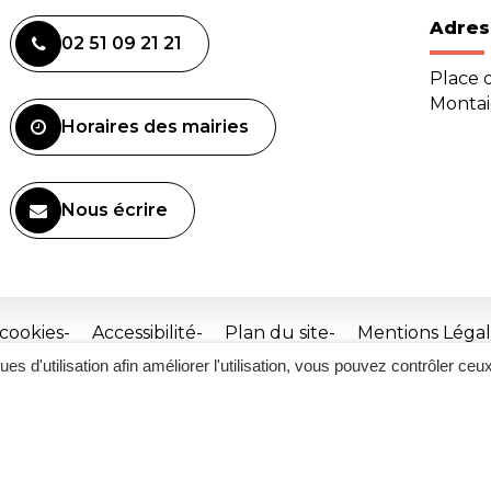
Adres
02 51 09 21 21
Place d
Monta
Horaires des mairies
Nous écrire
 cookies
Accessibilité
Plan du site
Mentions Légal
ques d'utilisation afin améliorer l'utilisation, vous pouvez contrôler ceu
Site
réalisé
par
Inovagora
(ouverture