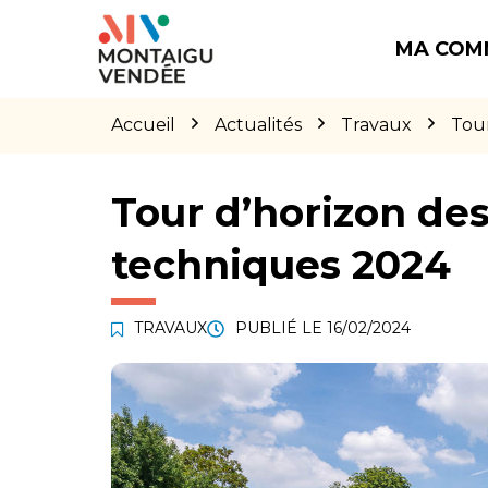
Gestion des traceurs
Aller
Aller
Aller
à
au
au
MA COM
la
contenu
pied
navigation
de
page
Accueil
Actualités
Travaux
Tour
Tour d’horizon de
techniques 2024
TRAVAUX
PUBLIÉ LE
16/02/2024