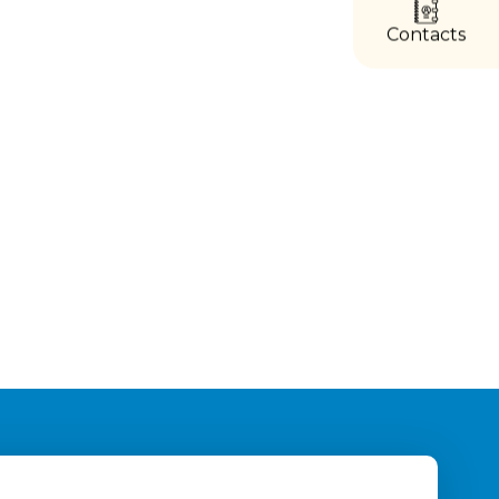
directs
Contacts