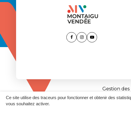
Lien
Lien
Lien
vers
vers
vers
le
le
la
compte
compte
chaîne
Facebook
Instagram
Youtube
Gestion des
Ce site utilise des traceurs pour fonctionner et obtenir des statisti
vous souhaitez activer.