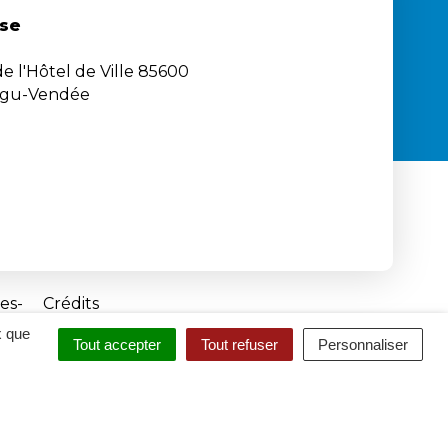
se
e l'Hôtel de Ville 85600
igu-Vendée
es
Crédits
x que
Tout accepter
Tout refuser
Personnaliser