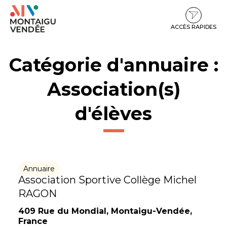
Gestion des traceurs
Aller
Aller
Aller
à
au
au
la
contenu
pied
ACCÈS RAPIDES
navigation
de
page
Catégorie d'annuaire :
Association(s)
d'élèves
Annuaire
Association Sportive Collège Michel
RAGON
409 Rue du Mondial, Montaigu-Vendée,
France