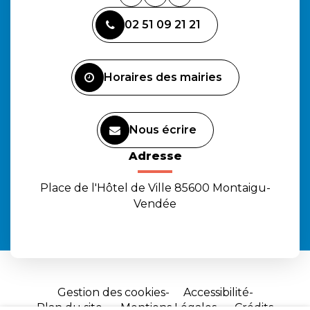
Lien
Lien
Lien
vers
vers
vers
02 51 09 21 21
le
le
la
compte
compte
chaîne
Facebook
Instagram
Youtube
Horaires des mairies
Nous écrire
Adresse
Place de l'Hôtel de Ville 85600 Montaigu-
Vendée
Gestion des cookies
Accessibilité
Plan du site
Mentions Légales
Crédits