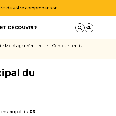
Merci de votre compréhension.
 ET DÉCOUVRIR
AS de Montaigu-Vendée
Compte-rendu
ipal du
l municipal du
06