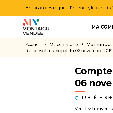
Gestion des traceurs
En raison des risques d’incendie, le parc d
Aller
Aller
Aller
à
au
au
MA COM
la
contenu
pied
navigation
de
page
Accueil
Ma commune
Vie municipa
du conseil municipal du 06 novembre 2019
Compte-
06 nove
PUBLIÉ LE
18 N
Veuillez trouver s