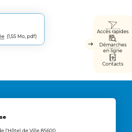
ACCÈ
Accès rapides
DIRE
ée
1,55 Mo, pdf
Démarches
Masquer
les
en ligne
accès
directs
Contacts
se
e l'Hôtel de Ville 85600