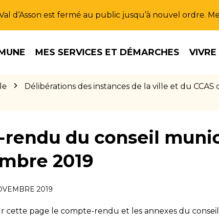
u Val d’Asson est fermé au public jusqu’à nouvel ordre. 
MUNE
MES SERVICES ET DÉMARCHES
VIVRE
le
Délibérations des instances de la ville et du CC
rendu du conseil munic
mbre 2019
OVEMBRE 2019
ur cette page le compte-rendu et les annexes du consei