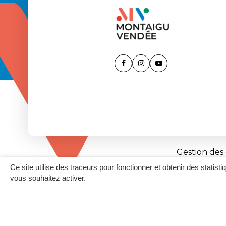
Lien
Lien
Lien
vers
vers
vers
le
le
la
compte
compte
chaîne
Facebook
Instagram
Youtube
Gestion des
Ce site utilise des traceurs pour fonctionner et obtenir des statisti
vous souhaitez activer.