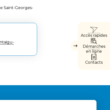
e Saint-Georges-
ACCÈ
Accès rapides
DIRE
ntaigu-
Démarches
Masquer
les
en ligne
accès
directs
Contacts