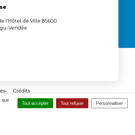
se
e l'Hôtel de Ville 85600
igu-Vendée
es
Crédits
x que
Tout accepter
Tout refuser
Personnaliser