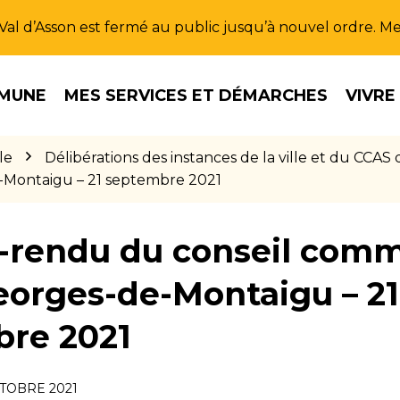
u Val d’Asson est fermé au public jusqu’à nouvel ordre. 
MUNE
MES SERVICES ET DÉMARCHES
VIVRE
le
Délibérations des instances de la ville et du CC
-Montaigu – 21 septembre 2021
rendu du conseil comm
eorges-de-Montaigu – 21
re 2021
CTOBRE 2021