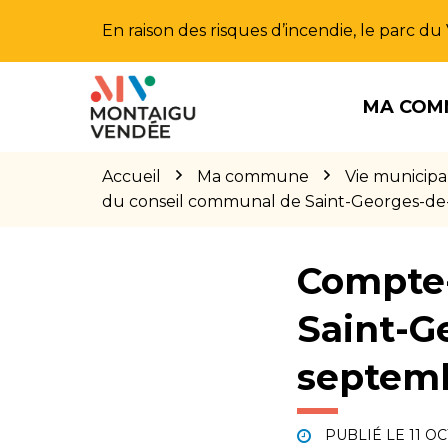
Gestion des traceurs
En raison des risques d’incendie, le parc d
Aller
Aller
Aller
à
au
au
MA COM
la
contenu
pied
navigation
de
page
Accueil
Ma commune
Vie municipa
du conseil communal de Saint-Georges-de
Compte-
Saint-G
septemb
PUBLIÉ LE
11 O