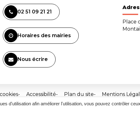
Adres
02 51 09 21 21
Place d
Monta
Horaires des mairies
Nous écrire
 cookies
Accessibilité
Plan du site
Mentions Légal
ques d'utilisation afin améliorer l'utilisation, vous pouvez contrôler ceu
Site
réalisé
par
Inovagora
(ouverture