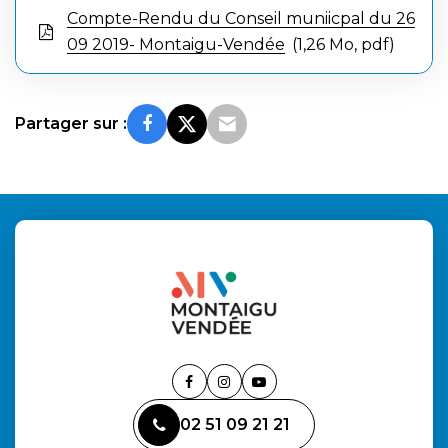
Compte-Rendu du Conseil muniicpal du 26
09 2019- Montaigu-Vendée
1,26 Mo, pdf
Partager sur :
Lien
Lien
Lien
vers
vers
vers
02 51 09 21 21
le
le
la