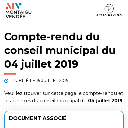
Gestion des traceurs
Aller
Aller
Aller
à
au
au
la
contenu
pied
ACCÈS RAPIDES
navigation
de
page
Compte-rendu du
conseil municipal du
04 juillet 2019
PUBLIÉ LE
15 JUILLET 2019
Veuillez trouver sur cette page le compte-rendu et
les annexes du conseil municipal du
04 juillet 2019
.
DOCUMENT ASSOCIÉ