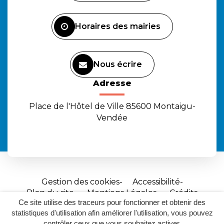
compte
compte
chaîne
Facebook
Instagram
Youtube
Horaires des mairies
Nous écrire
Adresse
Place de l'Hôtel de Ville 85600 Montaigu-
Vendée
Gestion des cookies
Accessibilité
Plan du site
Mentions Légales
Crédits
Ce site utilise des traceurs pour fonctionner et obtenir des
Site
statistiques d'utilisation afin améliorer l'utilisation, vous pouvez
réalisé
contrôler ceux que vous souhaitez activer.