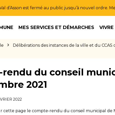
u Val d’Asson est fermé au public jusqu’à nouvel ordre. 
MUNE
MES SERVICES ET DÉMARCHES
VIVRE
le
Délibérations des instances de la ville et du CC
rendu du conseil munic
mbre 2021
ÉVRIER 2022
sur cette page le compte-rendu du conseil municipal d