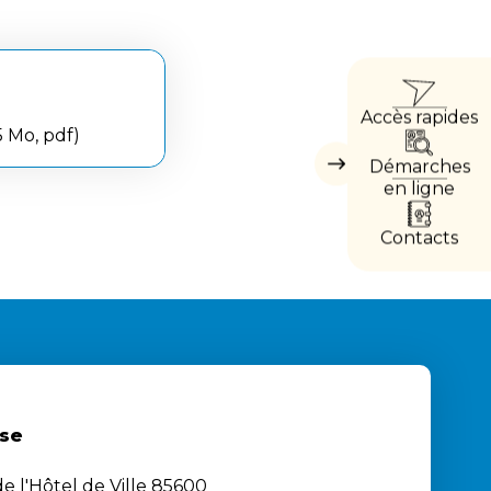
ACCÈ
Accès rapides
DIRE
5 Mo, pdf
Démarches
Masquer
les
en ligne
accès
directs
Contacts
se
e l'Hôtel de Ville 85600