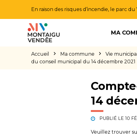
Gestion des traceurs
En raison des risques d’incendie, le parc d
Aller
Aller
Aller
à
au
au
MA COM
la
contenu
pied
navigation
de
page
Accueil
Ma commune
Vie municipa
du conseil municipal du 14 décembre 2021
Compte-
14 déce
PUBLIÉ LE
10 F
Veuillez trouver 