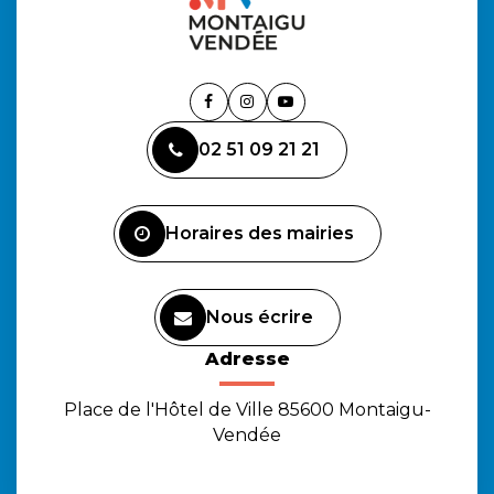
Lien
Lien
Lien
vers
vers
vers
02 51 09 21 21
le
le
la
compte
compte
chaîne
Facebook
Instagram
Youtube
Horaires des mairies
Nous écrire
Adresse
Place de l'Hôtel de Ville 85600 Montaigu-
Vendée