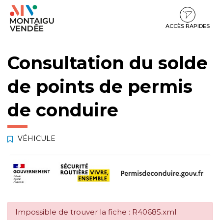
Gestion des traceurs
Aller
Aller
Aller
à
au
au
la
contenu
pied
ACCÈS RAPIDES
navigation
de
page
Consultation du solde
de points de permis
de conduire
VÉHICULE
Impossible de trouver la fiche : R40685.xml