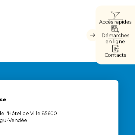
ACCÈ
Accès rapides
DIRE
Démarches
Masquer
les
en ligne
accès
directs
Contacts
se
e l'Hôtel de Ville 85600
igu-Vendée