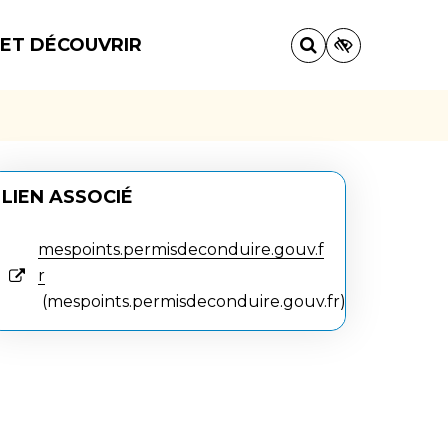
 ET DÉCOUVRIR
LIEN ASSOCIÉ
mespoints.permisdeconduire.gouv.f
r
mespoints.permisdeconduire.gouv.fr