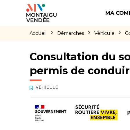
Gestion des traceurs
Aller
Aller
Aller
à
au
au
MA COM
la
contenu
pied
navigation
de
page
Accueil
Démarches
Véhicule
Co
Consultation du so
permis de condui
VÉHICULE