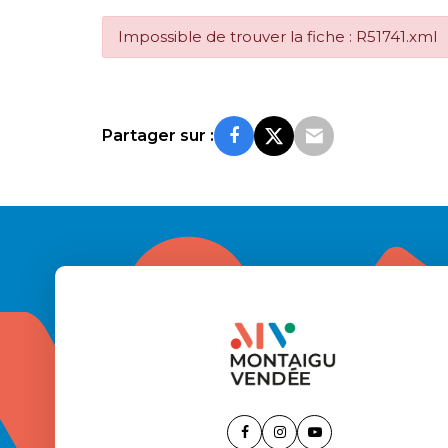
Impossible de trouver la fiche : R51741.xml
Partager sur :
Lien
Lien
Lien