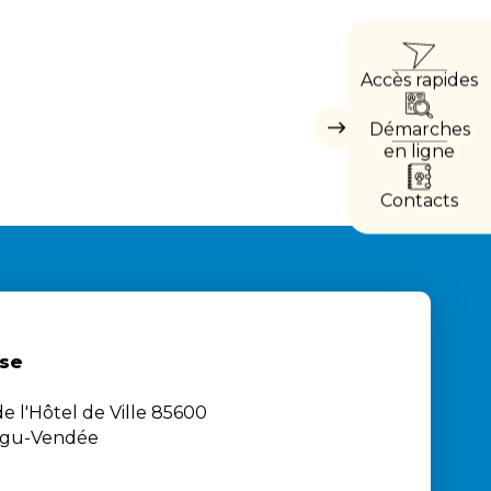
ACCÈ
Accès rapides
DIRE
Démarches
Masquer
les
en ligne
accès
directs
Contacts
se
e l'Hôtel de Ville 85600
igu-Vendée