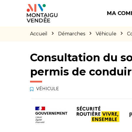
Gestion des traceurs
Aller
Aller
Aller
à
au
au
MA COM
la
contenu
pied
navigation
de
page
Accueil
Démarches
Véhicule
Co
Consultation du so
permis de condui
VÉHICULE