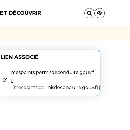
 ET DÉCOUVRIR
LIEN ASSOCIÉ
mespoints.permisdeconduire.gouv.f
r
mespoints.permisdeconduire.gouv.fr