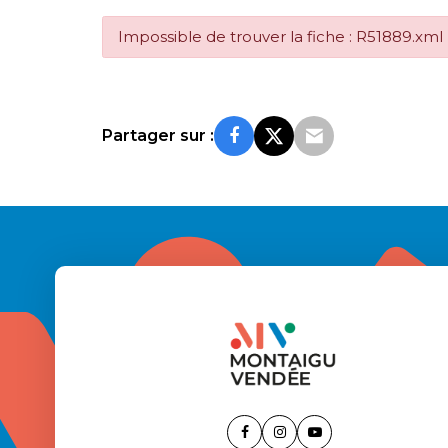
Impossible de trouver la fiche : R51889.xml
Partager sur :
Lien
Lien
Lien