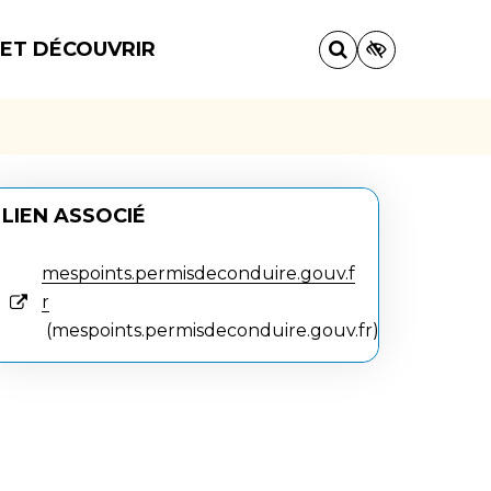
 ET DÉCOUVRIR
LIEN ASSOCIÉ
mespoints.permisdeconduire.gouv.f
r
mespoints.permisdeconduire.gouv.fr