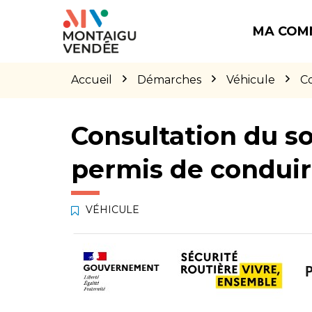
Gestion des traceurs
Aller
Aller
Aller
à
au
au
MA COM
la
contenu
pied
navigation
de
page
Accueil
Démarches
Véhicule
Co
Consultation du so
permis de condui
VÉHICULE