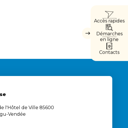
ACCÈ
Accès rapides
DIRE
Démarches
Masquer
les
en ligne
accès
directs
Contacts
se
e l'Hôtel de Ville 85600
igu-Vendée