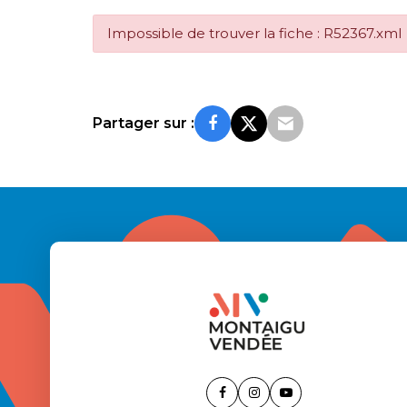
Impossible de trouver la fiche : R52367.xml
Partager sur :
Lien
Lien
Lien