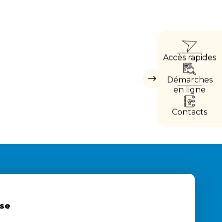
ACCÈ
Accès rapides
DIRE
Démarches
Masquer
les
en ligne
accès
directs
Contacts
se