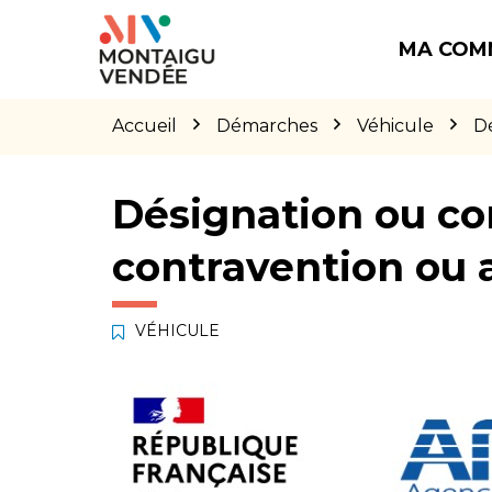
Gestion des traceurs
Aller
Aller
Aller
à
au
au
MA COM
la
contenu
pied
navigation
de
page
Accueil
Démarches
Véhicule
Dé
Désignation ou co
contravention ou 
VÉHICULE