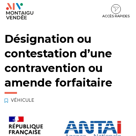
Gestion des traceurs
Aller
Aller
Aller
à
au
au
la
contenu
pied
ACCÈS RAPIDES
navigation
de
page
Désignation ou
contestation d’une
contravention ou
amende forfaitaire
VÉHICULE