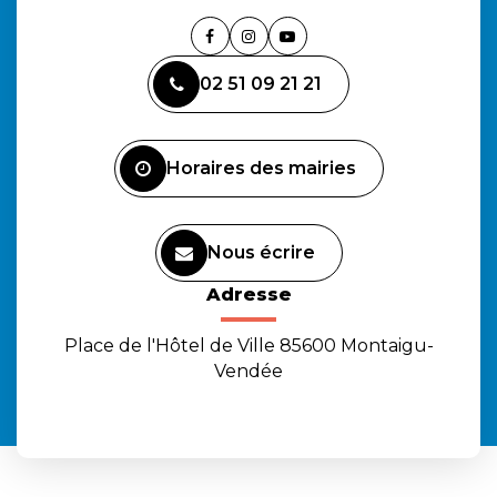
Lien
Lien
Lien
vers
vers
vers
02 51 09 21 21
le
le
la
compte
compte
chaîne
Facebook
Instagram
Youtube
Horaires des mairies
Nous écrire
Adresse
Place de l'Hôtel de Ville 85600 Montaigu-
Vendée