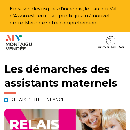
Gestion des traceurs
En raison des risques d’incendie, le parc du Val
d’Asson est fermé au public jusqu’à nouvel
ordre. Merci de votre compréhension.
Aller
Aller
Aller
à
au
au
la
contenu
pied
ACCÈS RAPIDES
navigation
de
page
Les démarches des
assistants maternels
RELAIS PETITE ENFANCE