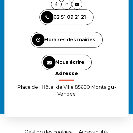
Lien
Lien
Lien
vers
vers
vers
02 51 09 21 21
le
le
la
compte
compte
chaîne
Facebook
Instagram
Youtube
Horaires des mairies
Nous écrire
Adresse
Place de l'Hôtel de Ville 85600 Montaigu-
Vendée
Gestion des cookies
Accessibilité