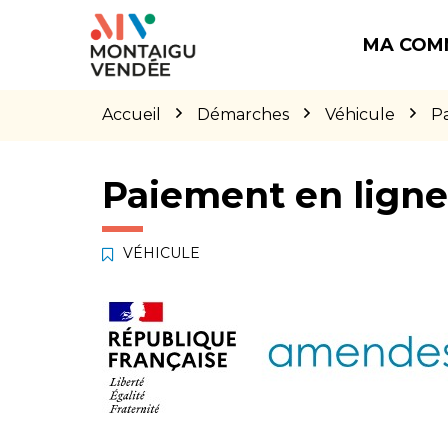
Gestion des traceurs
Aller
Aller
Aller
à
au
au
MA COM
la
contenu
pied
navigation
de
page
Accueil
Démarches
Véhicule
P
Paiement en lign
VÉHICULE