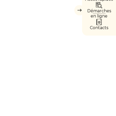
DIRE
Démarches
Masquer
les
en ligne
accès
directs
Contacts