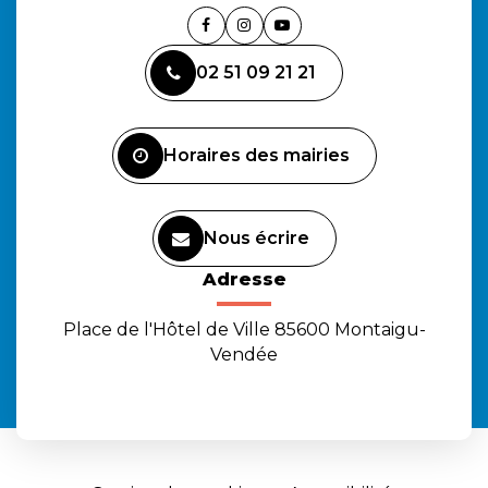
Lien
Lien
Lien
vers
vers
vers
02 51 09 21 21
le
le
la
compte
compte
chaîne
Facebook
Instagram
Youtube
Horaires des mairies
Nous écrire
Adresse
Place de l'Hôtel de Ville 85600 Montaigu-
Vendée