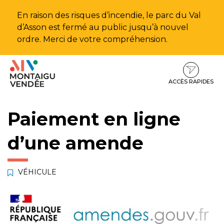
Gestion des traceurs
En raison des risques d’incendie, le parc du Val
d’Asson est fermé au public jusqu’à nouvel
ordre. Merci de votre compréhension.
Aller
Aller
Aller
à
au
au
la
contenu
pied
ACCÈS RAPIDES
navigation
de
page
Paiement en ligne
d’une amende
VÉHICULE