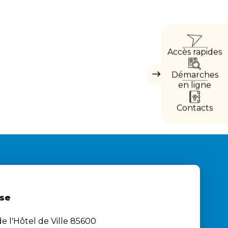
ACCÈ
Accès rapides
DIRE
Démarches
Masquer
les
en ligne
accès
directs
Contacts
se
e l'Hôtel de Ville 85600