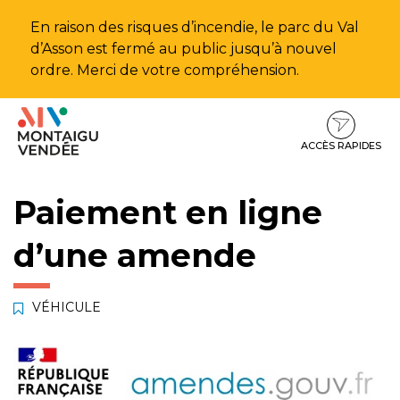
Gestion des traceurs
En raison des risques d’incendie, le parc du Val
d’Asson est fermé au public jusqu’à nouvel
ordre. Merci de votre compréhension.
Aller
Aller
Aller
à
au
au
la
contenu
pied
ACCÈS RAPIDES
navigation
de
page
Paiement en ligne
d’une amende
VÉHICULE