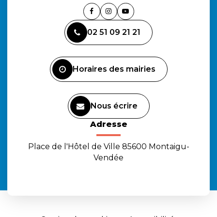
Lien
Lien
Lien
vers
vers
vers
02 51 09 21 21
le
le
la
compte
compte
chaîne
Facebook
Instagram
Youtube
Horaires des mairies
Nous écrire
Adresse
Place de l'Hôtel de Ville 85600 Montaigu-
Vendée