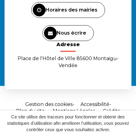
Facebook
Instagram
Youtube
Horaires des mairies
Nous écrire
Adresse
Place de l'Hôtel de Ville 85600 Montaigu-
Vendée
Gestion des cookies
Accessibilité
Plan du site
Mentions Légales
Crédits
Ce site utilise des traceurs pour fonctionner et obtenir des
Site
statistiques d'utilisation afin améliorer l'utilisation, vous pouvez
réalisé
contrôler ceux que vous souhaitez activer.