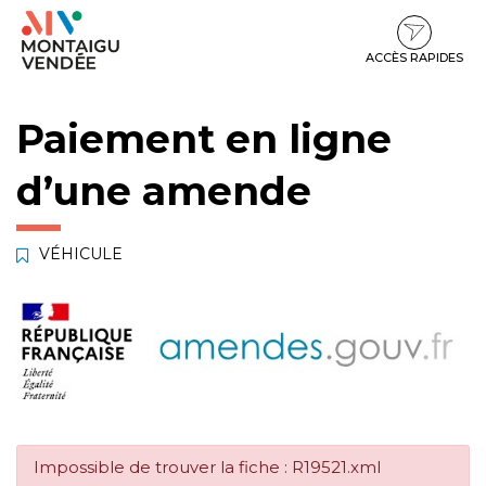
Gestion des traceurs
Aller
Aller
Aller
à
au
au
la
contenu
pied
ACCÈS RAPIDES
navigation
de
page
Paiement en ligne
d’une amende
VÉHICULE
Impossible de trouver la fiche : R19521.xml