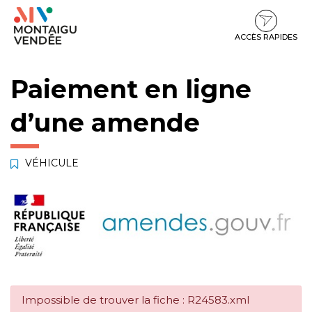
Gestion des traceurs
Aller
Aller
Aller
à
au
au
la
contenu
pied
ACCÈS RAPIDES
navigation
de
page
Paiement en ligne
d’une amende
VÉHICULE
Impossible de trouver la fiche : R24583.xml