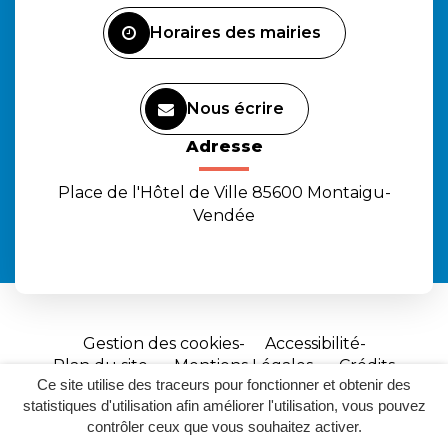
Facebook
Instagram
Youtube
Horaires des mairies
Nous écrire
Adresse
Place de l'Hôtel de Ville 85600 Montaigu-
Vendée
Gestion des cookies
Accessibilité
Plan du site
Mentions Légales
Crédits
Ce site utilise des traceurs pour fonctionner et obtenir des
Site
statistiques d'utilisation afin améliorer l'utilisation, vous pouvez
réalisé
contrôler ceux que vous souhaitez activer.