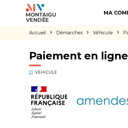
Gestion des traceurs
Aller
Aller
Aller
à
au
au
MA COM
la
contenu
pied
navigation
de
page
Accueil
Démarches
Véhicule
P
Paiement en lign
VÉHICULE