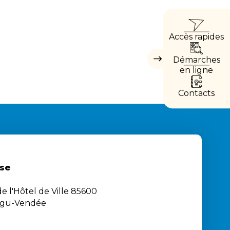
ACCÈ
Accès rapides
DIRE
Démarches
Masquer
les
en ligne
accès
directs
Contacts
se
e l'Hôtel de Ville 85600
igu-Vendée