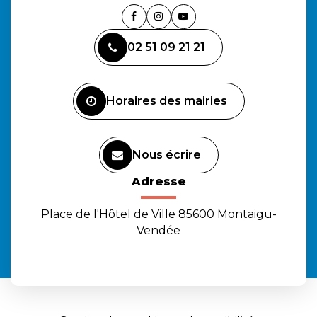
Lien
Lien
Lien
vers
vers
vers
02 51 09 21 21
le
le
la
compte
compte
chaîne
Facebook
Instagram
Youtube
Horaires des mairies
Nous écrire
Adresse
Place de l'Hôtel de Ville 85600 Montaigu-
Vendée