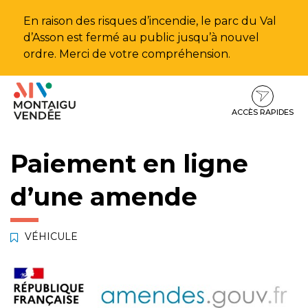
Gestion des traceurs
En raison des risques d’incendie, le parc du Val
d’Asson est fermé au public jusqu’à nouvel
ordre. Merci de votre compréhension.
Aller
Aller
Aller
à
au
au
la
contenu
pied
ACCÈS RAPIDES
navigation
de
page
Paiement en ligne
d’une amende
VÉHICULE