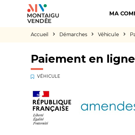
Gestion des traceurs
Aller
Aller
Aller
à
au
au
MA COM
la
contenu
pied
navigation
de
page
Accueil
Démarches
Véhicule
P
Paiement en lign
VÉHICULE