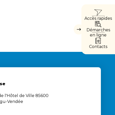
ACCÈ
Accès rapides
DIRE
Démarches
Masquer
les
en ligne
accès
directs
Contacts
se
e l'Hôtel de Ville 85600
igu-Vendée