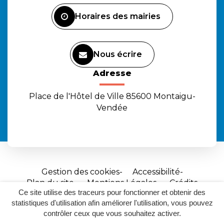
Facebook
Instagram
Youtube
Horaires des mairies
Nous écrire
Adresse
Place de l'Hôtel de Ville 85600 Montaigu-
Vendée
Gestion des cookies
Accessibilité
Plan du site
Mentions Légales
Crédits
Ce site utilise des traceurs pour fonctionner et obtenir des
Site
statistiques d'utilisation afin améliorer l'utilisation, vous pouvez
réalisé
contrôler ceux que vous souhaitez activer.