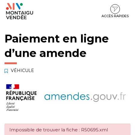
Gestion des traceurs
Aller
Aller
Aller
à
au
au
la
contenu
pied
ACCÈS RAPIDES
navigation
de
page
Paiement en ligne
d’une amende
VÉHICULE
Impossible de trouver la fiche : R50695.xml