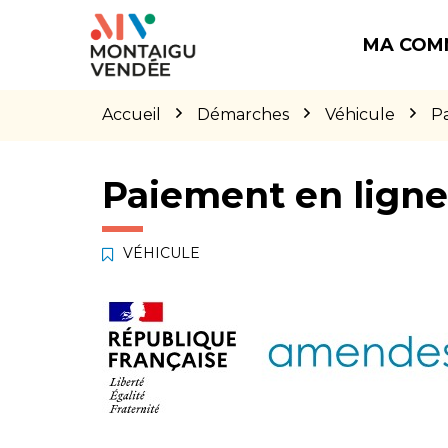
Gestion des traceurs
Aller
Aller
Aller
à
au
au
MA COM
la
contenu
pied
navigation
de
page
Accueil
Démarches
Véhicule
P
Paiement en lign
VÉHICULE