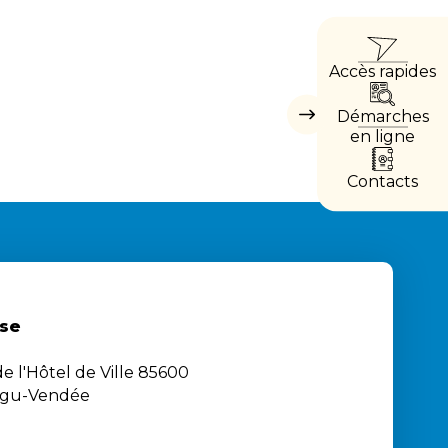
ACCÈ
Accès rapides
DIRE
Démarches
Masquer
les
en ligne
accès
directs
Contacts
se
e l'Hôtel de Ville 85600
igu-Vendée