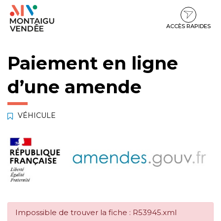
Gestion des traceurs
Aller
Aller
Aller
à
au
au
la
contenu
pied
ACCÈS RAPIDES
navigation
de
page
Paiement en ligne
d’une amende
VÉHICULE
Impossible de trouver la fiche : R53945.xml