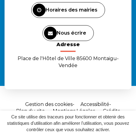
Facebook
Instagram
Youtube
Horaires des mairies
Nous écrire
Adresse
Place de l'Hôtel de Ville 85600 Montaigu-
Vendée
Gestion des cookies
Accessibilité
Plan du site
Mentions Légales
Crédits
Ce site utilise des traceurs pour fonctionner et obtenir des
Site
statistiques d'utilisation afin améliorer l'utilisation, vous pouvez
réalisé
contrôler ceux que vous souhaitez activer.