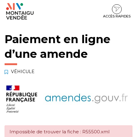
Gestion des traceurs
Aller
Aller
Aller
à
au
au
la
contenu
pied
ACCÈS RAPIDES
navigation
de
page
Paiement en ligne
d’une amende
VÉHICULE
Impossible de trouver la fiche : R55500.xml