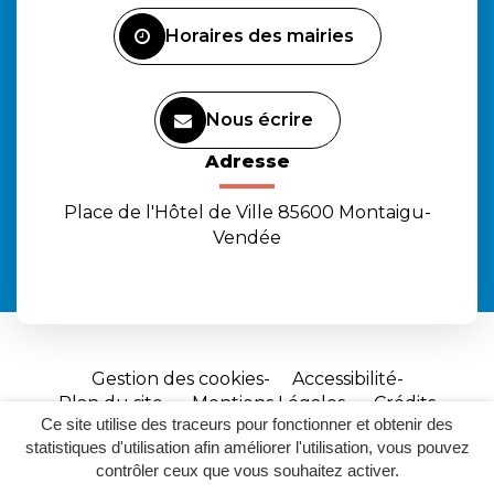
Facebook
Instagram
Youtube
Horaires des mairies
Nous écrire
Adresse
Place de l'Hôtel de Ville 85600 Montaigu-
Vendée
Gestion des cookies
Accessibilité
Plan du site
Mentions Légales
Crédits
Ce site utilise des traceurs pour fonctionner et obtenir des
Site
statistiques d'utilisation afin améliorer l'utilisation, vous pouvez
réalisé
contrôler ceux que vous souhaitez activer.