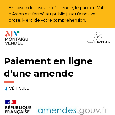
Gestion des traceurs
En raison des risques d’incendie, le parc du Val
d’Asson est fermé au public jusqu’à nouvel
ordre. Merci de votre compréhension.
Aller
Aller
Aller
à
au
au
la
contenu
pied
ACCÈS RAPIDES
navigation
de
page
Paiement en ligne
d’une amende
VÉHICULE