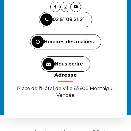
Lien
Lien
Lien
vers
vers
vers
02 51 09 21 21
le
le
la
compte
compte
chaîne
Facebook
Instagram
Youtube
Horaires des mairies
Nous écrire
Adresse
Place de l'Hôtel de Ville 85600 Montaigu-
Vendée