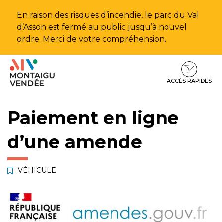
Gestion des traceurs
En raison des risques d’incendie, le parc du Val
d’Asson est fermé au public jusqu’à nouvel
ordre. Merci de votre compréhension.
Aller
Aller
Aller
à
au
au
la
contenu
pied
ACCÈS RAPIDES
navigation
de
page
Paiement en ligne
d’une amende
VÉHICULE