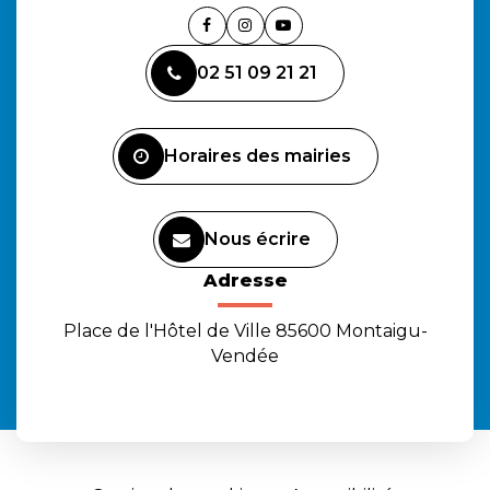
Lien
Lien
Lien
vers
vers
vers
02 51 09 21 21
le
le
la
compte
compte
chaîne
Facebook
Instagram
Youtube
Horaires des mairies
Nous écrire
Adresse
Place de l'Hôtel de Ville 85600 Montaigu-
Vendée