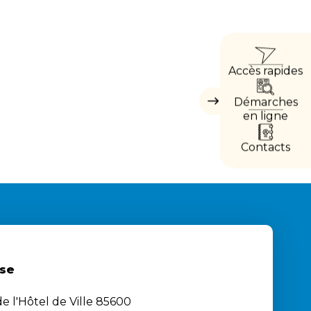
ACCÈ
Accès rapides
DIRE
Démarches
Masquer
les
en ligne
accès
directs
Contacts
se
e l'Hôtel de Ville 85600