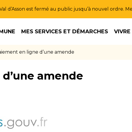
u Val d’Asson est fermé au public jusqu’à nouvel ordre. 
MUNE
MES SERVICES ET DÉMARCHES
VIVRE
aiement en ligne d’une amende
e d’une amende