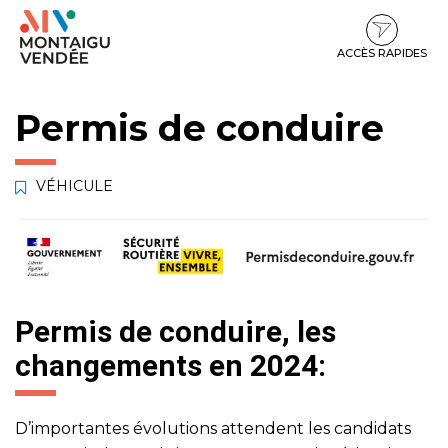
Gestion des traceurs
Aller
Aller
Aller
à
au
au
la
contenu
pied
ACCÈS RAPIDES
navigation
de
page
Permis de conduire
VÉHICULE
Permis de conduire, les
changements en 2024:
D’importantes évolutions attendent les candidats