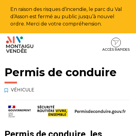
Gestion des traceurs
En raison des risques d’incendie, le parc du Val
d’Asson est fermé au public jusqu’à nouvel
ordre. Merci de votre compréhension.
Aller
Aller
Aller
à
au
au
la
contenu
pied
ACCÈS RAPIDES
navigation
de
page
Permis de conduire
VÉHICULE
Permis de conduire, les