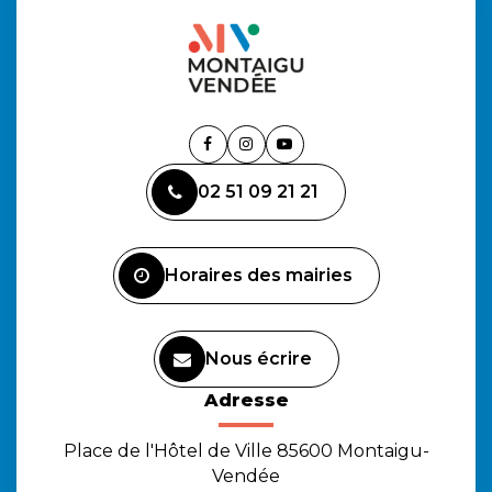
Lien
Lien
Lien
vers
vers
vers
02 51 09 21 21
le
le
la
compte
compte
chaîne
Facebook
Instagram
Youtube
Horaires des mairies
Nous écrire
Adresse
Place de l'Hôtel de Ville 85600 Montaigu-
Vendée