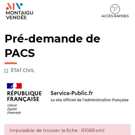
Gestion des traceurs
Aller
Aller
Aller
à
au
au
la
contenu
pied
ACCÈS RAPIDES
navigation
de
page
Pré-demande de
PACS
ÉTAT CIVIL
Impossible de trouver la fiche : R1069.xml