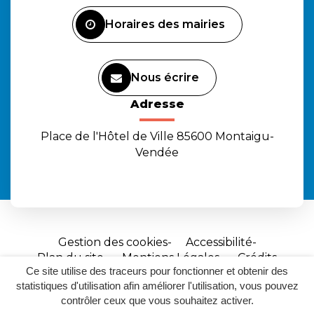
Facebook
Instagram
Youtube
Horaires des mairies
Nous écrire
Adresse
Place de l'Hôtel de Ville 85600 Montaigu-
Vendée
Gestion des cookies
Accessibilité
Plan du site
Mentions Légales
Crédits
Ce site utilise des traceurs pour fonctionner et obtenir des
Site
statistiques d'utilisation afin améliorer l'utilisation, vous pouvez
réalisé
contrôler ceux que vous souhaitez activer.