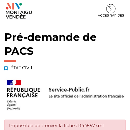
Gestion des traceurs
Aller
Aller
Aller
à
au
au
la
contenu
pied
ACCÈS RAPIDES
navigation
de
page
Pré-demande de
PACS
ÉTAT CIVIL
Impossible de trouver la fiche : R44557.xml