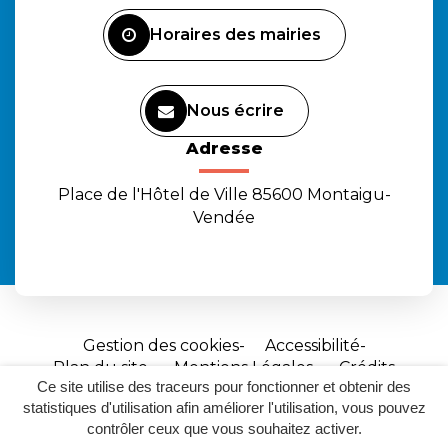
Facebook
Instagram
Youtube
Horaires des mairies
Nous écrire
Adresse
Place de l'Hôtel de Ville 85600 Montaigu-
Vendée
Gestion des cookies
Accessibilité
Plan du site
Mentions Légales
Crédits
Ce site utilise des traceurs pour fonctionner et obtenir des
Site
statistiques d'utilisation afin améliorer l'utilisation, vous pouvez
réalisé
contrôler ceux que vous souhaitez activer.