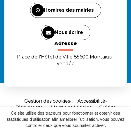
Facebook
Instagram
Youtube
Horaires des mairies
Nous écrire
Adresse
Place de l'Hôtel de Ville 85600 Montaigu-
Vendée
Gestion des cookies
Accessibilité
Plan du site
Mentions Légales
Crédits
Ce site utilise des traceurs pour fonctionner et obtenir des
Site
statistiques d'utilisation afin améliorer l'utilisation, vous pouvez
réalisé
contrôler ceux que vous souhaitez activer.