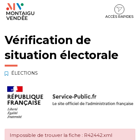
Gestion des traceurs
Aller
Aller
Aller
à
au
au
la
contenu
pied
ACCÈS RAPIDES
navigation
de
page
Vérification de
situation électorale
ÉLECTIONS
Impossible de trouver la fiche : R42442.xml