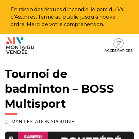
Gestion des traceurs
En raison des risques d’incendie, le parc du Val
d’Asson est fermé au public jusqu’à nouvel
ordre. Merci de votre compréhension.
Aller
Aller
Aller
à
au
au
la
contenu
pied
ACCÈS RAPIDES
navigation
de
page
Tournoi de
badminton – BOSS
Multisport
MANIFESTATION SPORTIVE