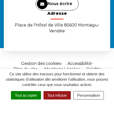
Nous écrire
Adresse
Place de l'Hôtel de Ville 85600 Montaigu-
Vendée
Gestion des cookies
Accessibilité
Plan du site
Mentions Légales
Crédits
Ce site utilise des traceurs pour fonctionner et obtenir des
Site
statistiques d'utilisation afin améliorer l'utilisation, vous pouvez
réalisé
contrôler ceux que vous souhaitez activer.
par
Tout accepter
Tout refuser
Personnaliser
Inovagora
MENU
RECHERCHER
ACCESSIBILITÉ
(ouverture
dans
un