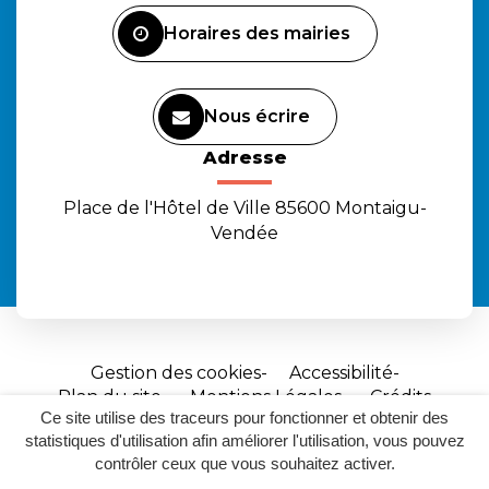
Facebook
Instagram
Youtube
Horaires des mairies
Nous écrire
Adresse
Place de l'Hôtel de Ville 85600 Montaigu-
Vendée
Gestion des cookies
Accessibilité
Plan du site
Mentions Légales
Crédits
Ce site utilise des traceurs pour fonctionner et obtenir des
Site
statistiques d'utilisation afin améliorer l'utilisation, vous pouvez
réalisé
contrôler ceux que vous souhaitez activer.
par