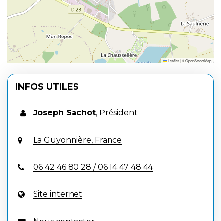
Leaflet
|
©
OpenStreetMap
INFOS UTILES
Joseph Sachot
,
Président
La Guyonnière, France
06 42 46 80 28 / 06 14 47 48 44
Site internet