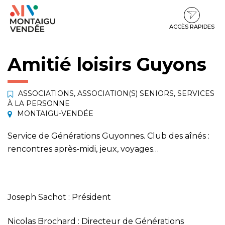
Gestion des traceurs
Aller
Aller
Aller
à
au
au
la
contenu
pied
ACCÈS RAPIDES
navigation
de
page
Amitié loisirs Guyons
ASSOCIATIONS
,
ASSOCIATION(S) SENIORS
,
SERVICES
À LA PERSONNE
MONTAIGU-VENDÉE
Service de Générations Guyonnes. Club des aînés :
rencontres après-midi, jeux, voyages…
Joseph Sachot : Président
Nicolas Brochard : Directeur de Générations