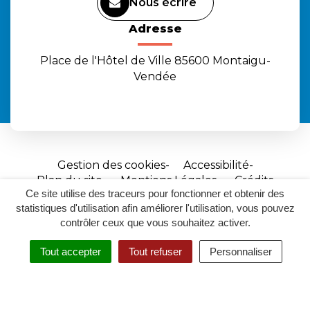
Nous écrire
Adresse
Place de l'Hôtel de Ville 85600 Montaigu-
Vendée
Gestion des cookies
Accessibilité
Plan du site
Mentions Légales
Crédits
Ce site utilise des traceurs pour fonctionner et obtenir des
Site
statistiques d'utilisation afin améliorer l'utilisation, vous pouvez
réalisé
contrôler ceux que vous souhaitez activer.
par
Tout accepter
Tout refuser
Personnaliser
Inovagora
MENU
RECHERCHER
ACCESSIBILITÉ
(ouverture
dans
un