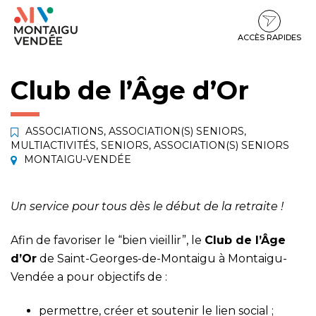
Gestion des traceurs
Aller
Aller
Aller
à
au
au
la
contenu
pied
ACCÈS RAPIDES
navigation
de
page
Club de l’Âge d’Or
ASSOCIATIONS
,
ASSOCIATION(S) SENIORS
,
MULTIACTIVITÉS
,
SENIORS
,
ASSOCIATION(S) SENIORS
MONTAIGU-VENDÉE
Un service pour tous dès le début de la retraite !
Afin de favoriser le “bien vieillir”, le
Club de l’Âge
d’Or
de Saint-Georges-de-Montaigu à Montaigu-
Vendée a pour objectifs de :
permettre, créer et soutenir le lien social ;