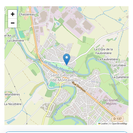
+
−
Leaflet
|
©
OpenStreetMap