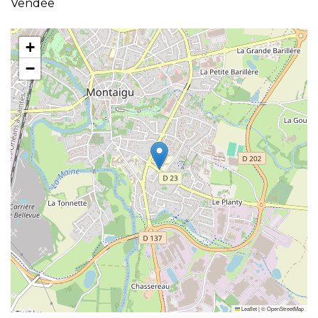
Vendée
+
−
Leaflet
|
©
OpenStreetMap