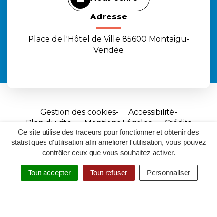
Adresse
Place de l'Hôtel de Ville 85600 Montaigu-
Vendée
Gestion des cookies
Accessibilité
Plan du site
Mentions Légales
Crédits
Ce site utilise des traceurs pour fonctionner et obtenir des
Site
statistiques d'utilisation afin améliorer l'utilisation, vous pouvez
réalisé
contrôler ceux que vous souhaitez activer.
par
Tout accepter
Tout refuser
Personnaliser
Inovagora
MENU
RECHERCHER
ACCESSIBILITÉ
(ouverture
dans
un