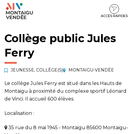
Gestion des traceurs
Aller
Aller
Aller
à
au
au
la
contenu
pied
ACCÈS RAPIDES
navigation
de
page
Collège public Jules
Ferry
JEUNESSE
,
COLLÈGE(S)
MONTAIGU-VENDÉE
Le collège Jules Ferry est situé dans les Hauts de
Montaigu à proximité du complexe sportif Léonard
de Vinci. Il accueil 600 élèves.
Localisation :
35 rue du 8 mai 1945 - Montaigu 85600 Montaigu-